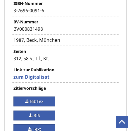
ISBN-Nummer
3-7696-0091-6
BV-Nummer
BV000831498
1987, Beck, München
Seiten
312, 58 S.; Ill., Kt.
Link zur Publikation
zum Digitalisat
Zitiervorschläge
BibTex
RIS
Text