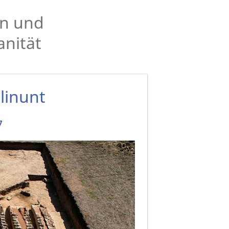
en und
anität
linunt
7