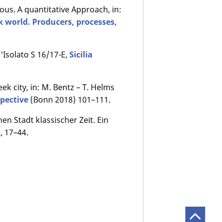
us. A quantitative Approach, in:
k world. Producers, processes,
ll'Isolato S 16/17-E,
Sicilia
ek city, in: M. Bentz – T. Helms
spective
(Bonn 2018) 101–111.
en Stadt klassischer Zeit. Ein
, 17–44.