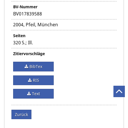
BV-Nummer
BV017839588
2004, Pfeil, München
Seiten
320 S.; Ill.
Zitiervorschläge
BibTex
RIS
Text
Zurück