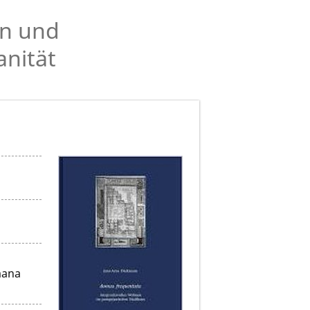
en und
anität
mana